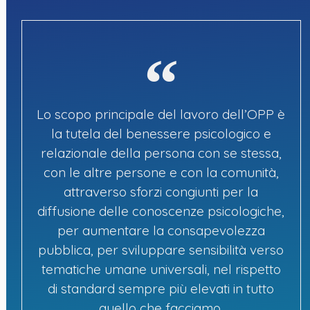
ECM
gratuite
Bacheca e
Offerte di lavoro
Convenzioni
Inserimento
e bandi
annuncio
Lo scopo principale del lavoro dell’OPP è
la tutela del benessere psicologico e
relazionale della persona con se stessa,
con le altre persone e con la comunità,
Commissioni,
Gruppi di lavoro e
Spazi OPP
Consulte e Ufficio
forum tematici
provinciali
attraverso sforzi congiunti per la
Istruttorio
diffusione delle conoscenze psicologiche,
per aumentare la consapevolezza
pubblica, per sviluppare sensibilità verso
Ebook
Videoteca
Scuole di
tematiche umane universali, nel rispetto
specializzazione
di standard sempre più elevati in tutto
quello che facciamo.