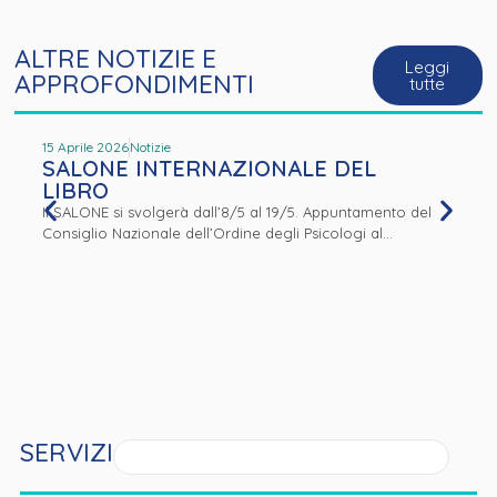
ALTRE NOTIZIE E
Leggi
APPROFONDIMENTI
tutte
15 Aprile 2026
Notizie
25 Mar
SALONE INTERNAZIONALE DEL
Ind
LIBRO
Bonu
Il SALONE si svolgerà dall’8/5 al 19/5. Appuntamento del
La Co
Consiglio Nazionale dell’Ordine degli Psicologi al...
(CNFC)
SERVIZI