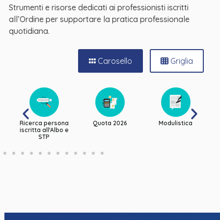
Strumenti e risorse dedicati ai professionisti iscritti
all’Ordine per supportare la pratica professionale
quotidiana.
Carosello
Griglia
g
Ricerca persona
Quota 2026
Modulistica
iscritta all'Albo e
STP
Ricerca persona
Quota 2026
Modulistica
iscritta all'Albo e
STP
Eventi e
Formazione
Consulenze
appuntamenti