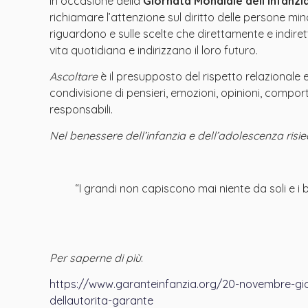
In occasione della
Giornata Mondiale dell’Infanzi
richiamare l’attenzione sul diritto delle persone mi
riguardono e sulle scelte che direttamente e indi
vita quotidiana e indirizzano il loro futuro.
Ascoltare
è il presupposto del rispetto relazionale e
condivisione di pensieri, emozioni, opinioni, compo
responsabili.
Nel benessere dell’infanzia e dell’adolescenza risie
“I
grandi
non capiscono mai niente da soli e i
Per saperne di più
:
https://www.garanteinfanzia.org/20-novembre-giorn
dellautorita-garante