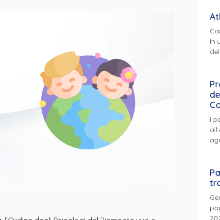
At
Cas
In 
del
Pr
de
Co
I p
all
ag
Pa
tr
Gen
pag
202