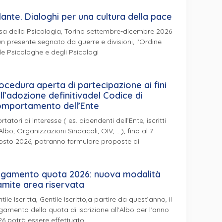
lante. Dialoghi per una cultura della pace
a della Psicologia, Torino settembre-dicembre 2026
un presente segnato da guerre e divisioni, l’Ordine
le Psicologhe e degli Psicologi
ocedura aperta di partecipazione ai fini
ll’adozione definitivadel Codice di
mportamento dell’Ente
ortatori di interesse ( es. dipendenti dell’Ente, iscritti
’Albo, Organizzazioni Sindacali, OIV, …), fino al 7
osto 2026, potranno formulare proposte di
gamento quota 2026: nuova modalità
amite area riservata
tile Iscritta, Gentile Iscritto,a partire da quest’anno, il
amento della quota di iscrizione all’Albo per l’anno
6 potrà essere effettuato