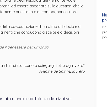
a
, l’Ordine degli Psicologi del Piemonte vuole
norenni ad essere ascoltate sulle questioni che le
rettamente orientano e accompagnano la loro
Nu
pr
 della co-costruzione di un clima di fiducia e di
Dal
pro
rtamenti che conducono a scelte e a decisioni
pa
de il benessere dell’umanità.
bambini
si stancano a spiegargli tutto ogni volta”
Antoine de Saint-Expuréry
ata-mondiale-dellinfanzia-le-iniziative-