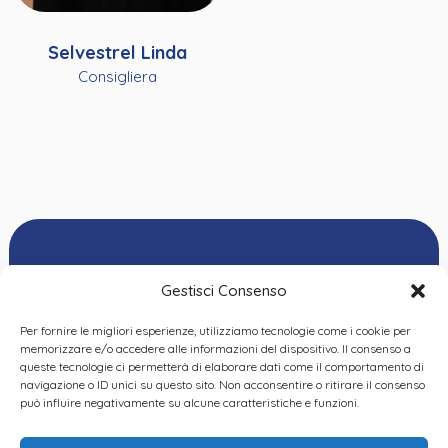
Selvestrel Linda
Consigliera
Gestisci Consenso
Per fornire le migliori esperienze, utilizziamo tecnologie come i cookie per
Ordine delle
memorizzare e/o accedere alle informazioni del dispositivo. Il consenso a
Psicologhe e degli
queste tecnologie ci permetterà di elaborare dati come il comportamento di
Privacy Policy
|
Cookie
Psicologi del Piemonte
navigazione o ID unici su questo sito. Non acconsentire o ritirare il consenso
Policy
|
Dichiarazione
VIA GIANNONE 8A – 10121
può influire negativamente su alcune caratteristiche e funzioni.
accessibilità
|
Feedback
TORINO