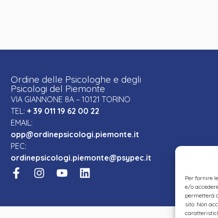
Ordine delle Psicologhe e degli
Psicologi del Piemonte
VIA GIANNONE 8A – 10121 TORINO
TEL:
+ 39 011 19 62 00 22
EMAIL:
opp@ordinepsicologi.piemonte.it
PEC:
ordinepsicologi.piemonte@psypec.it
Per fornire 
e/o accedere 
permetterà d
sito. Non ac
caratteristic