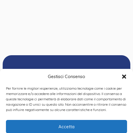
Gestisci Consenso
Per fornire le migliori esperienze, utilizziamo tecnologie come i cookie per
Ordine delle
memorizzare e/o accedere alle informazioni del dispositivo. Il consenso a
Psicologhe e degli
queste tecnologie ci permetterà di elaborare dati come il comportamento di
Privacy Policy
|
Cookie
Psicologi del Piemonte
navigazione o ID unici su questo sito. Non acconsentire o ritirare il consenso
Policy
|
Dichiarazione
VIA GIANNONE 8A – 10121
può influire negativamente su alcune caratteristiche e funzioni.
accessibilità
|
Feedback
TORINO
TEL:
+ 39 011 19 62 00 22
Accetta
EMAIL: