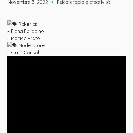
Novembre 3, 2022
Psicoterapia e creatività
Relatrici:
– Elena Palladino
– Monica Prato
Moderatore:
– Giulio Consoli