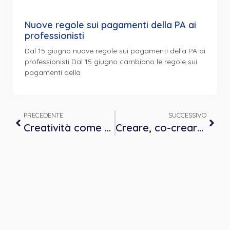
Nuove regole sui pagamenti della PA ai
professionisti
Dal 15 giugno nuove regole sui pagamenti della PA ai
professionisti Dal 15 giugno cambiano le regole sui
pagamenti della
PRECEDENTE
SUCCESSIVO
Creatività come veicolo di cambiamento in terapia: specificità dell’Analisi Transazionale fra psicologia e neuroscienze
Creare, co-creare, esser creati: estetica e creatività in psicoterapia della Gestalt