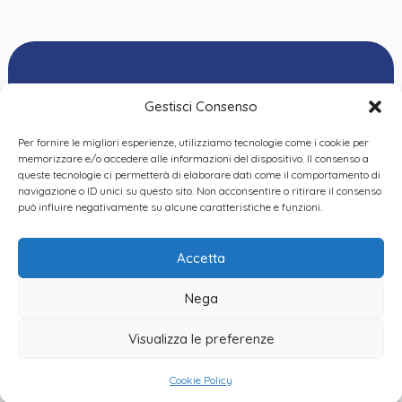
Gestisci Consenso
Per fornire le migliori esperienze, utilizziamo tecnologie come i cookie per
Ordine delle
memorizzare e/o accedere alle informazioni del dispositivo. Il consenso a
Psicologhe e degli
queste tecnologie ci permetterà di elaborare dati come il comportamento di
Privacy Policy
|
Cookie
Psicologi del Piemonte
navigazione o ID unici su questo sito. Non acconsentire o ritirare il consenso
Policy
|
Dichiarazione
VIA GIANNONE 8A – 10121
può influire negativamente su alcune caratteristiche e funzioni.
accessibilità
|
Feedback
TORINO
TEL:
+ 39 011 19 62 00 22
Accetta
EMAIL:
opp@ordinepsicologi.piemon
Nega
PEC:
ordinepsicologi.piemonte@p
Visualizza le preferenze
Cookie Policy