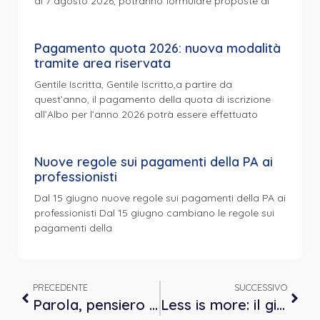
al 7 agosto 2026, potranno formulare proposte di
Pagamento quota 2026: nuova modalità
tramite area riservata
Gentile Iscritta, Gentile Iscritto,a partire da
quest’anno, il pagamento della quota di iscrizione
all’Albo per l’anno 2026 potrà essere effettuato
Nuove regole sui pagamenti della PA ai
professionisti
Dal 15 giugno nuove regole sui pagamenti della PA ai
professionisti Dal 15 giugno cambiano le regole sui
pagamenti della
PRECEDENTE
SUCCESSIVO
Parola, pensiero e intuizione analogica: strumenti per il Sé creativo, nell’individuo e nel gruppo
Less is more: il gioco nella psicoterapia infantile – lunedì 17 ottobre 2022 dalle ore 18:30