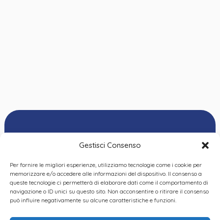
Gestisci Consenso
Per fornire le migliori esperienze, utilizziamo tecnologie come i cookie per
Ordine delle
memorizzare e/o accedere alle informazioni del dispositivo. Il consenso a
Psicologhe e degli
queste tecnologie ci permetterà di elaborare dati come il comportamento di
Privacy Policy
|
Cookie
Psicologi del Piemonte
navigazione o ID unici su questo sito. Non acconsentire o ritirare il consenso
Policy
|
Dichiarazione
VIA GIANNONE 8A – 10121
può influire negativamente su alcune caratteristiche e funzioni.
accessibilità
|
Feedback
TORINO