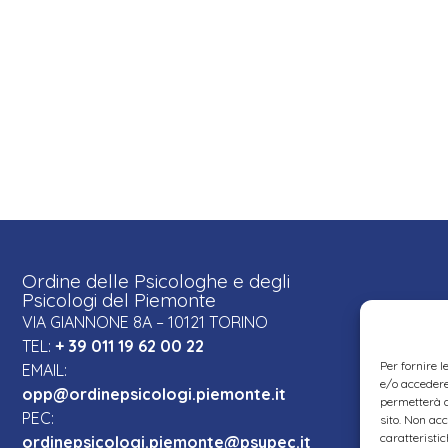
Ordine delle Psicologhe e degli
Psicologi del Piemonte
VIA GIANNONE 8A – 10121 TORINO
TEL:
+ 39 011 19 62 00 22
Per fornire 
EMAIL:
e/o accedere 
opp@ordinepsicologi.piemonte.it
permetterà d
PEC:
sito. Non ac
caratteristic
ordinepsicologi.piemonte@psypec.it