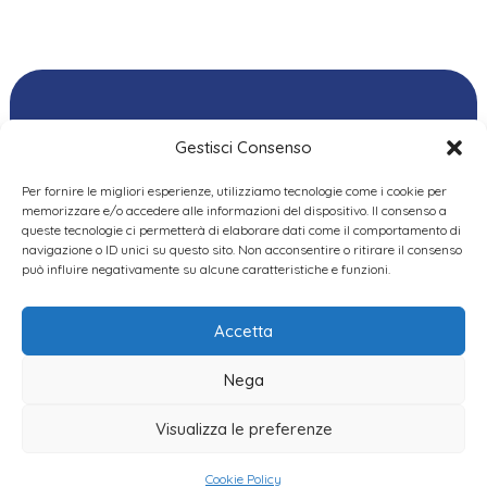
Gestisci Consenso
Per fornire le migliori esperienze, utilizziamo tecnologie come i cookie per
Ordine delle
memorizzare e/o accedere alle informazioni del dispositivo. Il consenso a
Psicologhe e degli
queste tecnologie ci permetterà di elaborare dati come il comportamento di
Privacy Policy
|
Cookie
Psicologi del Piemonte
navigazione o ID unici su questo sito. Non acconsentire o ritirare il consenso
Policy
|
Dichiarazione
VIA GIANNONE 8A – 10121
può influire negativamente su alcune caratteristiche e funzioni.
accessibilità
|
Feedback
TORINO
TEL:
+ 39 011 19 62 00 22
Accetta
EMAIL:
opp@ordinepsicologi.piemon
Nega
PEC:
ordinepsicologi.piemonte@p
Visualizza le preferenze
Cookie Policy