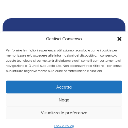
Gestisci Consenso
Per fornire le migliori esperienze, utilizziamo tecnologie come i cookie per
Ordine delle
memorizzare e/o accedere alle informazioni del dispositivo. Il consenso a
Psicologhe e degli
queste tecnologie ci permetterà di elaborare dati come il comportamento di
Privacy Policy
|
Cookie
Psicologi del Piemonte
navigazione o ID unici su questo sito. Non acconsentire o ritirare il consenso
Policy
|
Dichiarazione
VIA GIANNONE 8A – 10121
può influire negativamente su alcune caratteristiche e funzioni.
accessibilità
|
Feedback
TORINO
TEL:
+ 39 011 19 62 00 22
Accetta
EMAIL:
opp@ordinepsicologi.piemon
Nega
PEC:
ordinepsicologi.piemonte@p
Visualizza le preferenze
Cookie Policy