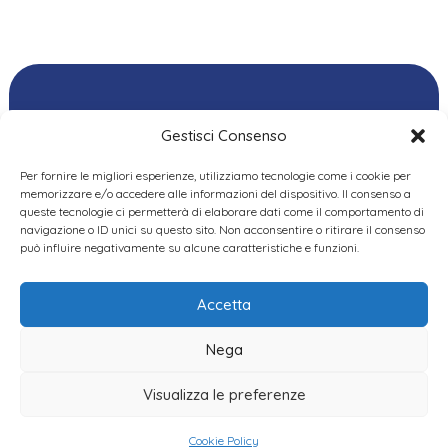
Gestisci Consenso
Per fornire le migliori esperienze, utilizziamo tecnologie come i cookie per
Ordine delle
memorizzare e/o accedere alle informazioni del dispositivo. Il consenso a
Psicologhe e degli
queste tecnologie ci permetterà di elaborare dati come il comportamento di
Privacy Policy
|
Cookie
Psicologi del Piemonte
navigazione o ID unici su questo sito. Non acconsentire o ritirare il consenso
Policy
|
Dichiarazione
VIA GIANNONE 8A – 10121
può influire negativamente su alcune caratteristiche e funzioni.
accessibilità
|
Feedback
TORINO
TEL:
+ 39 011 19 62 00 22
Accetta
EMAIL:
opp@ordinepsicologi.piemon
Nega
PEC:
ordinepsicologi.piemonte@p
Visualizza le preferenze
Cookie Policy