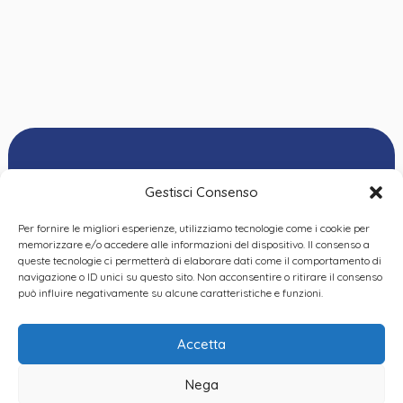
Gestisci Consenso
Per fornire le migliori esperienze, utilizziamo tecnologie come i cookie per
Ordine delle
memorizzare e/o accedere alle informazioni del dispositivo. Il consenso a
Psicologhe e degli
queste tecnologie ci permetterà di elaborare dati come il comportamento di
Privacy Policy
|
Cookie
Psicologi del Piemonte
navigazione o ID unici su questo sito. Non acconsentire o ritirare il consenso
Policy
|
Dichiarazione
VIA GIANNONE 8A – 10121
può influire negativamente su alcune caratteristiche e funzioni.
accessibilità
|
Feedback
TORINO
TEL:
+ 39 011 19 62 00 22
Accetta
EMAIL:
opp@ordinepsicologi.piemon
Nega
PEC: