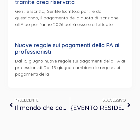
tramite area riservata
Gentile Iscritta, Gentile Iscritto,a partire da
quest’anno, il pagamento della quota di iscrizione
all’Albo per l’anno 2026 potrà essere effettuato
Nuove regole sui pagamenti della PA ai
professionisti
Dal 15 giugno nuove regole sui pagamenti della PA ai
professionisti Dal 15 giugno cambiano le regole sui
pagamenti della
PRECEDENTE
SUCCESSIVO
Il mondo che cambia (e cambiamo anche noi). Laboratorio di esplorazione di scenari futuri – Venerdì 18 ottobre, ore 11
{EVENTO RESIDENZIALE} – “Nei dintorni della paternità” – 4 CREDITI ECM