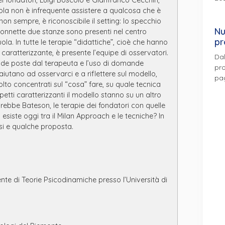
ola non è infrequente assistere a qualcosa che è
on sempre, è riconoscibile il setting: lo specchio
Nu
 connette due stanze sono presenti nel centro
pr
ola. In tutte le terapie “didattiche”, cioè che hanno
 caratterizzante, è presente l’equipe di osservatori.
Dal
nde poste dal terapeuta e l’uso di domande
pro
ci aiutano ad osservarci e a riflettere sul modello,
pa
lto concentrati sul “cosa” fare, su quale tecnica
etti caratterizzanti il modello stanno su un altro
irebbe Bateson, le terapie dei fondatori con quelle
 esiste oggi tra il Milan Approach e le tecniche? In
si e qualche proposta.
nte di Teorie Psicodinamiche presso l’Università di