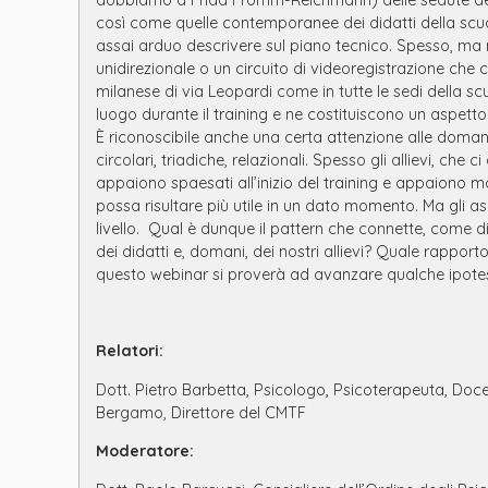
così come quelle contemporanee dei didatti della scu
assai arduo descrivere sul piano tecnico. Spesso, ma n
unidirezionale o un circuito di videoregistrazione che
milanese di via Leopardi come in tutte le sedi della scu
luogo durante il training e ne costituiscono un aspetto
È riconoscibile anche una certa attenzione alle doma
circolari, triadiche, relazionali. Spesso gli allievi, che 
appaiono spaesati all’inizio del training e appaiono mo
possa risultare più utile in un dato momento. Ma gli asp
livello. Qual è dunque il pattern che connette, come d
dei didatti e, domani, dei nostri allievi? Quale rapporto
questo webinar si proverà ad avanzare qualche ipote
Relatori:
Dott. Pietro Barbetta, Psicologo, Psicoterapeuta, Doce
Bergamo, Direttore del CMTF
Moderatore: