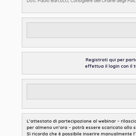
Dott. Paolo Barcucci, Consigliere dell’Ordine degli Psi
Registrati qui per part
effettua il login con il
L
’attestato di partecipazione al webinar – rilasc
per almeno un’ora – potrà essere scaricato allo st
Si ricorda che è possibile inserire manualmente l