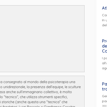
At
Cas
In 
del
Pr
de
Co
I p
all
ag
bbia consegnato al mondo della psicoterapia una
Pa
unidirezionale, la presenza dell’equipe, le sculture
tr
resa anche sull’immaginario collettivo, è molto
Gen
“tecnico”, che utilizza strumenti specifici,
pag
oni storiche (anche questa una “tecnica” che
202
fondatori, Luigi Boscolo e Gianfranco Cecchin,