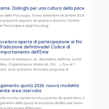
lante. Dialoghi per una cultura della pace
a della Psicologia, Torino settembre-dicembre 2026
un presente segnato da guerre e divisioni, l’Ordine
le Psicologhe e degli Psicologi
ocedura aperta di partecipazione ai fini
ll’adozione definitivadel Codice di
mportamento dell’Ente
ortatori di interesse ( es. dipendenti dell’Ente, iscritti
’Albo, Organizzazioni Sindacali, OIV, …), fino al 7
osto 2026, potranno formulare proposte di
gamento quota 2026: nuova modalità
amite area riservata
tile Iscritta, Gentile Iscritto,a partire da quest’anno, il
amento della quota di iscrizione all’Albo per l’anno
6 potrà essere effettuato