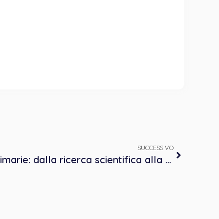
SUCCESSIVO
La Psicologia di cure primarie: dalla ricerca scientifica alla pratica clinica. Le prospettive applicative nella Regione Piemonte – Evento residenziale accreditato ECM – 11 novembre 2022