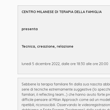
CENTRO MILANESE DI TERAPIA DELLA FAMIGLIA
presenta
Tecnica, creazione, relazione
lunedì 5 dicembre
2022,
dalle ore 18:30 alle ore 20:00
Sebbene la terapia familiare fin dalla sua nascita a
serie di tecniche estremamente suggestive (lo specchio 
familiari, il reflecting team…) che hanno avuto forte p
difficile pensare al Milan Approach come ad un modello 
ripetibili, riconoscibili. Osservando le videoregistrazi
dobbiamo a Frida Fromm-Reichmann) delle sedute dei 