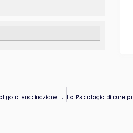
.
Dal 1° novembre 2022 è cessato l’obbligo di vaccinazione anti covid