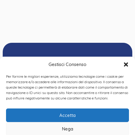
Gestisci Consenso
Per fornire le migliori esperienze, utilizziamo tecnologie come i cookie per
Ordine delle
memorizzare e/o accedere alle informazioni del dispositivo. Il consenso a
Psicologhe e degli
queste tecnologie ci permetterà di elaborare dati come il comportamento di
Privacy Policy
|
Cookie
Psicologi del Piemonte
navigazione o ID unici su questo sito. Non acconsentire o ritirare il consenso
Policy
|
Dichiarazione
VIA GIANNONE 8A – 10121
può influire negativamente su alcune caratteristiche e funzioni.
accessibilità
|
Feedback
TORINO
TEL:
+ 39 011 19 62 00 22
Accetta
EMAIL:
opp@ordinepsicologi.piemon
Nega
PEC: