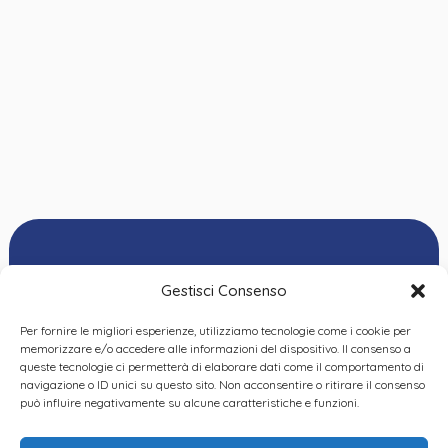
Gestisci Consenso
Per fornire le migliori esperienze, utilizziamo tecnologie come i cookie per
Ordine delle
memorizzare e/o accedere alle informazioni del dispositivo. Il consenso a
Psicologhe e degli
queste tecnologie ci permetterà di elaborare dati come il comportamento di
Privacy Policy
|
Cookie
Psicologi del Piemonte
navigazione o ID unici su questo sito. Non acconsentire o ritirare il consenso
Policy
|
Dichiarazione
VIA GIANNONE 8A – 10121
può influire negativamente su alcune caratteristiche e funzioni.
accessibilità
|
Feedback
TORINO