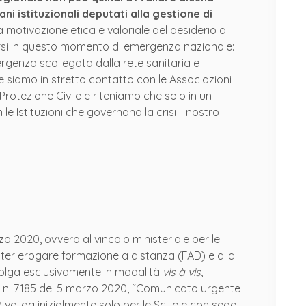
ni istituzionali deputati alla gestione di
motivazione etica e valoriale del desiderio di
varsi in questo momento di emergenza nazionale: il
ergenza scollegata dalla rete sanitaria e
 siamo in stretto contatto con le Associazioni
rotezione Civile e riteniamo che solo in un
 Istituzioni che governano la crisi il nostro
2020, ovvero al vincolo ministeriale per le
oter erogare formazione a distanza (FAD) e alla
volga esclusivamente in modalità
vis à vis
,
n. 7185 del 5 marzo 2020, “Comunicato urgente
 valida inizialmente solo per le Scuole con sede