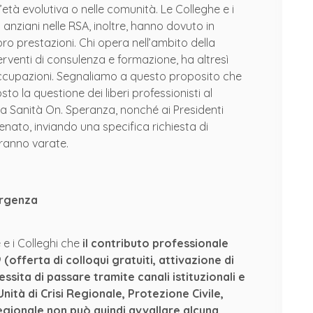
l’età evolutiva o nelle comunità. Le Colleghe e i
 anziani nelle RSA, inoltre, hanno dovuto in
ro prestazioni. Chi opera nell’ambito della
terventi di consulenza e formazione, ha altresì
 occupazioni. Segnaliamo a questo proposito che
sto la questione dei liberi professionisti al
ella Sanità On. Speranza, nonché ai Presidenti
nato, inviando una specifica richiesta di
rranno varate.
ergenza
 e i Colleghi che
il contributo professionale
offerta di colloqui gratuiti, attivazione di
ssita di passare tramite canali istituzionali e
ità di Crisi Regionale, Protezione Civile,
egionale non può quindi avvallare alcuna