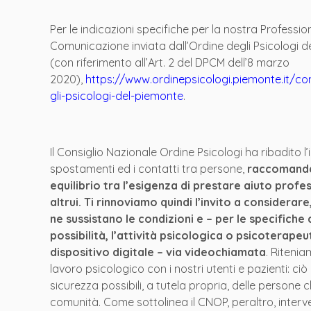
Per le indicazioni specifiche per la nostra Professione
Comunicazione inviata dall’Ordine degli Psicologi del
(con riferimento all’Art. 2 del DPCM dell’8 marzo
2020),
https://www.ordinepsicologi.piemonte.it/c
gli-psicologi-del-piemonte
.
Il Consiglio Nazionale Ordine Psicologi ha ribadito l
spostamenti ed i contatti tra persone,
raccomandan
equilibrio tra l’esigenza di prestare aiuto profe
altrui. Ti rinnoviamo quindi l’invito a considerare
ne sussistano le condizioni e – per le specifiche 
possibilità, l’attività psicologica o psicoterape
dispositivo digitale – via videochiamata
. Ritenia
lavoro psicologico con i nostri utenti e pazienti: c
sicurezza possibili, a tutela propria, delle persone 
comunità. Come sottolinea il CNOP, peraltro, interve