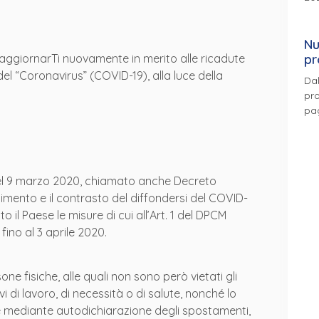
Nu
 aggiornarTi nuovamente in merito alle ricadute
pr
del “Coronavirus” (COVID-19), alla luce della
Dal
pro
pa
i del 9 marzo 2020, chiamato anche Decreto
mento e il contrasto del diffondersi del COVID-
to il Paese le misure di cui all’Art. 1 del DPCM
fino al 3 aprile 2020.
sone fisiche, alle quali non sono però vietati gli
i di lavoro, di necessità o di salute, nonché lo
e mediante autodichiarazione degli spostamenti,