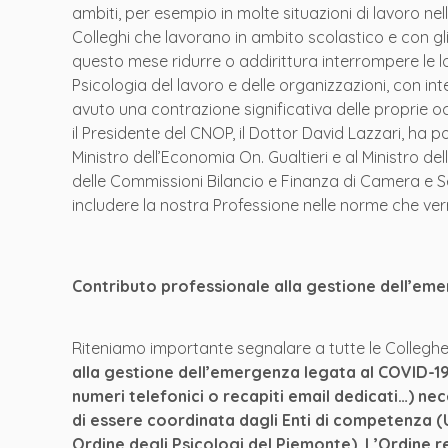
ambiti, per esempio in molte situazioni di lavoro nel
Colleghi che lavorano in ambito scolastico e con gli
questo mese ridurre o addirittura interrompere le lo
Psicologia del lavoro e delle organizzazioni, con in
avuto una contrazione significativa delle proprie
il Presidente del CNOP, il Dottor David Lazzari, ha po
Ministro dell’Economia On. Gualtieri e al Ministro d
delle Commissioni Bilancio e Finanza di Camera e Se
includere la nostra Professione nelle norme che ve
Contributo professionale alla gestione dell’em
Riteniamo importante segnalare a tutte le Colleghe
alla gestione dell’emergenza legata al COVID-19 (
numeri telefonici o recapiti email dedicati…) nece
di essere coordinata dagli Enti di competenza (Un
Ordine degli Psicologi del Piemonte). L’Ordine r