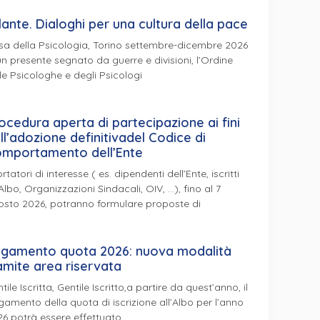
lante. Dialoghi per una cultura della pace
a della Psicologia, Torino settembre-dicembre 2026
un presente segnato da guerre e divisioni, l’Ordine
le Psicologhe e degli Psicologi
ocedura aperta di partecipazione ai fini
ll’adozione definitivadel Codice di
mportamento dell’Ente
ortatori di interesse ( es. dipendenti dell’Ente, iscritti
’Albo, Organizzazioni Sindacali, OIV, …), fino al 7
osto 2026, potranno formulare proposte di
gamento quota 2026: nuova modalità
amite area riservata
tile Iscritta, Gentile Iscritto,a partire da quest’anno, il
amento della quota di iscrizione all’Albo per l’anno
6 potrà essere effettuato