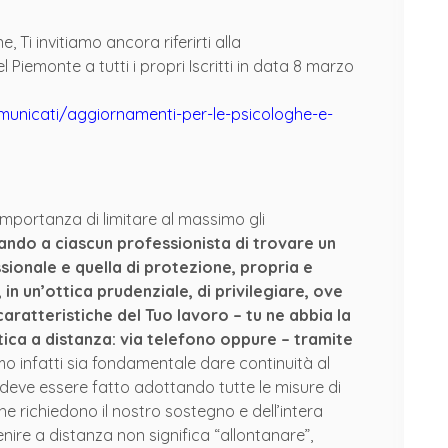
, Ti invitiamo ancora riferirti alla
 Piemonte a tutti i propri Iscritti in data 8 marzo
omunicati/aggiornamenti-per-le-psicologhe-e-
’importanza di limitare al massimo gli
do a ciascun professionista di trovare un
ssionale e quella di protezione, propria e
, in un’ottica prudenziale, di privilegiare, ove
caratteristiche del Tuo lavoro – tu ne abbia la
utica a distanza: via telefono oppure – tramite
mo infatti sia fondamentale dare continuità al
iò deve essere fatto adottando tutte le misure di
che richiedono il nostro sostegno e dell’intera
nire a distanza non significa “allontanare”,