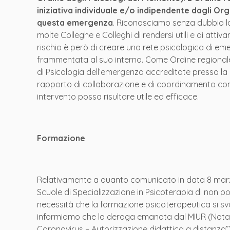
iniziativa individuale e/o indipendente dagli Orga
questa emergenza
. Riconosciamo senza dubbio la 
molte Colleghe e Colleghi di rendersi utili e di atti
rischio è però di creare una rete psicologica di em
frammentata al suo interno. Come Ordine regionale
di Psicologia dell’emergenza accreditate presso la P
rapporto di collaborazione e di coordinamento con le
intervento possa risultare utile ed efficace.
Formazione
Relativamente a quanto comunicato in data 8 marzo 
Scuole di Specializzazione in Psicoterapia di non p
necessità che la formazione psicoterapeutica si s
informiamo che la deroga emanata dal MIUR (Nota 
Coronavirus – Autorizzazione didattica a distanza”)