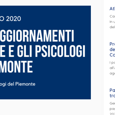
At
Cas
In 
del
Pr
de
Co
I p
all
ag
Pa
tr
Gen
pag
202