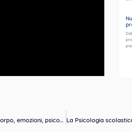
Nu
pr
Dal
pro
pa
Jung alla prova delle neuroscienze: corpo, emozioni, psicopatologia, clinica