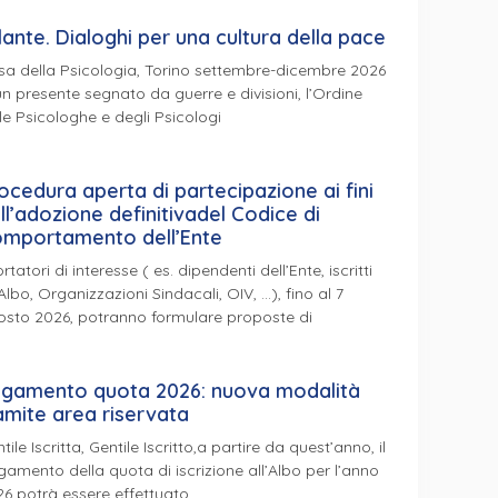
lante. Dialoghi per una cultura della pace
a della Psicologia, Torino settembre-dicembre 2026
un presente segnato da guerre e divisioni, l’Ordine
le Psicologhe e degli Psicologi
ocedura aperta di partecipazione ai fini
ll’adozione definitivadel Codice di
mportamento dell’Ente
ortatori di interesse ( es. dipendenti dell’Ente, iscritti
’Albo, Organizzazioni Sindacali, OIV, …), fino al 7
osto 2026, potranno formulare proposte di
gamento quota 2026: nuova modalità
amite area riservata
tile Iscritta, Gentile Iscritto,a partire da quest’anno, il
amento della quota di iscrizione all’Albo per l’anno
6 potrà essere effettuato