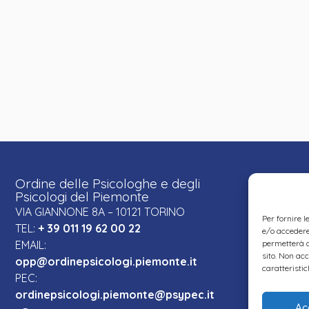
Ordine delle Psicologhe e degli
Psicologi del Piemonte
VIA GIANNONE 8A – 10121 TORINO
Per fornire 
TEL:
+ 39 011 19 62 00 22
e/o accedere 
EMAIL:
permetterà d
sito. Non ac
opp@ordinepsicologi.piemonte.it
caratteristic
PEC:
ordinepsicologi.piemonte@psypec.it
Ac