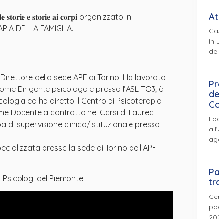
At
𝐢𝐞 𝐞 𝐬𝐭𝐨𝐫𝐢𝐞 𝐚𝐢 𝐜𝐨𝐫𝐩𝐢 organizzato in
PIA DELLA FAMIGLIA.
Cas
In 
del
irettore della sede APF di Torino. Ha lavorato
Pr
come Dirigente psicologo e presso l’ASL TO3; è
de
icologia ed ha diretto il Centro di Psicoterapia
Co
me Docente a contratto nei Corsi di Laurea
I p
a di supervisione clinico/istituzionale presso
all
ag
ializzata presso la sede di Torino dell’APF.
Pa
 Psicologi del Piemonte.
tr
Gen
pag
202