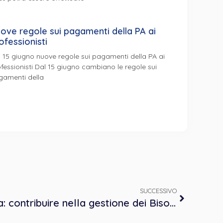
ove regole sui pagamenti della PA ai
ofessionisti
 15 giugno nuove regole sui pagamenti della PA ai
fessionisti Dal 15 giugno cambiano le regole sui
gamenti della
SUCCESSIVO
La Psicologia scolastica: contribuire nella gestione dei Bisogni Educativi Speciali tra Scuola e i Servizi Sanitari ed Educativi – Corso FAD accreditato ECM