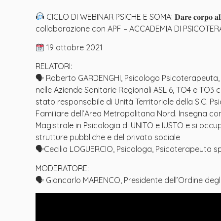
CICLO DI WEBINAR PSICHE E SOMA: 𝐃𝐚𝐫𝐞 𝐜𝐨𝐫𝐩𝐨 𝐚𝐥𝐥𝐞 𝐬𝐭𝐨
collaborazione con APF – ACCADEMIA DI PSICOTERA
19 ottobre 2021
RELATORI:
🗣 Roberto GARDENGHI, Psicologo Psicoterapeuta, D
nelle Aziende Sanitarie Regionali ASL 6, TO4 e TO3 
stato responsabile di Unità Territoriale della S.C. Ps
Familiare dell’Area Metropolitana Nord. Insegna co
Magistrale in Psicologia di UNITO e IUSTO e si occup
strutture pubbliche e del privato sociale
🗣Cecilia LOGUERCIO, Psicologa, Psicoterapeuta spec
MODERATORE:
🗣 Giancarlo MARENCO, Presidente dell’Ordine degli