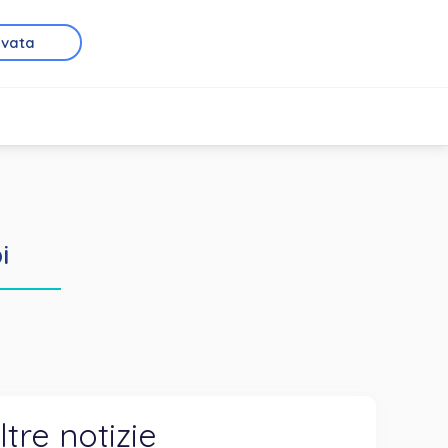
rvata
i
ltre notizie