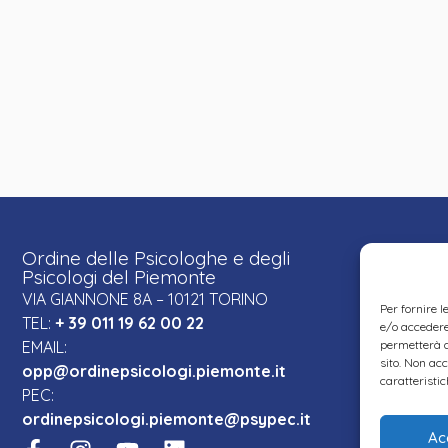
Ordine delle Psicologhe e degli
Psicologi del Piemonte
VIA GIANNONE 8A – 10121 TORINO
Per fornire 
TEL:
+ 39 011 19 62 00 22
e/o accedere 
EMAIL:
permetterà d
sito. Non ac
opp@ordinepsicologi.piemonte.it
caratteristic
PEC:
ordinepsicologi.piemonte@psypec.it
Ac