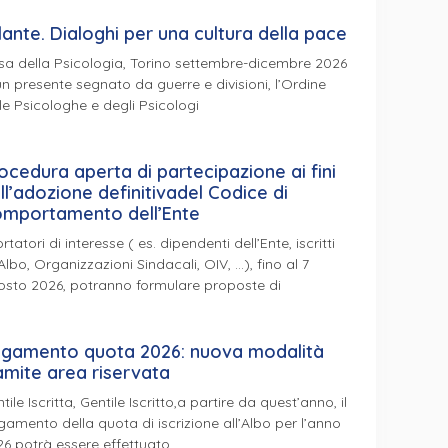
lante. Dialoghi per una cultura della pace
a della Psicologia, Torino settembre-dicembre 2026
un presente segnato da guerre e divisioni, l’Ordine
le Psicologhe e degli Psicologi
ocedura aperta di partecipazione ai fini
ll’adozione definitivadel Codice di
mportamento dell’Ente
ortatori di interesse ( es. dipendenti dell’Ente, iscritti
’Albo, Organizzazioni Sindacali, OIV, …), fino al 7
osto 2026, potranno formulare proposte di
gamento quota 2026: nuova modalità
amite area riservata
tile Iscritta, Gentile Iscritto,a partire da quest’anno, il
amento della quota di iscrizione all’Albo per l’anno
6 potrà essere effettuato