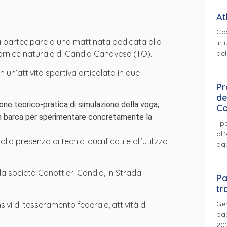
At
Cas
o a partecipare a una mattinata dedicata alla
In 
del
ornice naturale di Candia Canavese (TO).
n un’attività sportiva articolata in due
Pr
de
ione teorico-pratica di simulazione della voga;
Co
a in barca per sperimentare concretamente la
I p
all
la presenza di tecnici qualificati e all’utilizzo
ag
ella società Canottieri Candia, in Strada
Pa
tr
Gen
ivi di tesseramento federale, attività di
pag
202