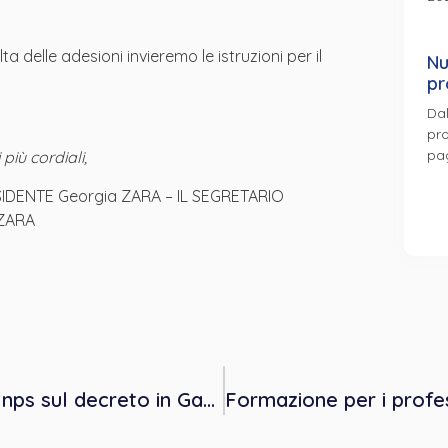
ta delle adesioni invieremo le istruzioni per il
Nu
pr
Dal
pro
pa
più cordiali,
IDENTE Georgia ZARA – IL SEGRETARIO
ZZARA
Bonus psicologo condizionato. Nota Inps sul decreto in Gazzetta il 9 agosto. Domande dal 15 settembre al 14 novembre