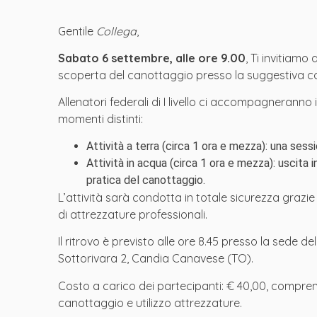
Gentile
Collega
,
Sabato 6 settembre, alle ore 9.00
, Ti invitiam
scoperta del canottaggio presso la suggestiva c
Allenatori federali di I livello ci accompagneranno i
momenti distinti:
Attività a terra (circa 1 ora e mezza): una sess
Attività in acqua (circa 1 ora e mezza): uscit
pratica del canottaggio.
L’attività sarà condotta in totale sicurezza grazie al
di attrezzature professionali.
Il ritrovo è previsto alle ore 8.45 presso la sede d
Sottorivara 2, Candia Canavese (TO).
Costo a carico dei partecipanti: € 40,00, comprens
canottaggio e utilizzo attrezzature.