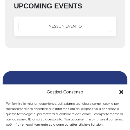
UPCOMING EVENTS
NESSUN EVENTO
Gestisci Consenso
Per fornire le migliori esperienze, utilizziamo tecnologie come i cookie per
Ordine delle
memorizzare e/o accedere alle informazioni del dispositivo. Il consenso a
Psicologhe e degli
queste tecnologie ci permetterà di elaborare dati come il comportamento di
Privacy Policy
|
Cookie
Psicologi del Piemonte
navigazione o ID unici su questo sito. Non acconsentire o ritirare il consenso
Policy
|
Dichiarazione
VIA GIANNONE 8A – 10121
può influire negativamente su alcune caratteristiche e funzioni.