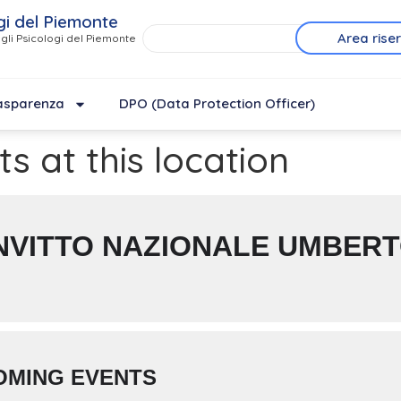
gi del Piemonte
Area rise
gli Psicologi del Piemonte
asparenza
DPO (Data Protection Officer)
s at this location
VITTO NAZIONALE UMBERT
OMING EVENTS