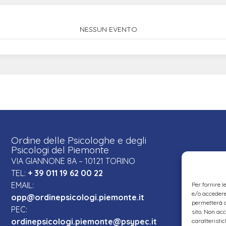
NESSUN EVENTO
Ordine delle Psicologhe e degli
Psicologi del Piemonte
VIA GIANNONE 8A – 10121 TORINO
TEL:
+ 39 011 19 62 00 22
EMAIL:
Per fornire 
e/o accedere 
opp@ordinepsicologi.piemonte.it
permetterà d
PEC:
sito. Non ac
ordinepsicologi.piemonte@psypec.it
caratteristic