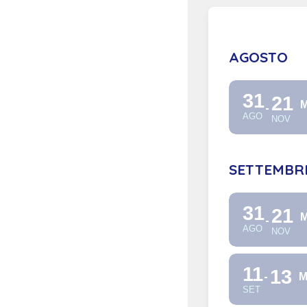
AGOSTO
31
21
M
AGO
NOV
SETTEMBR
31
21
M
AGO
NOV
11
13
M
SET