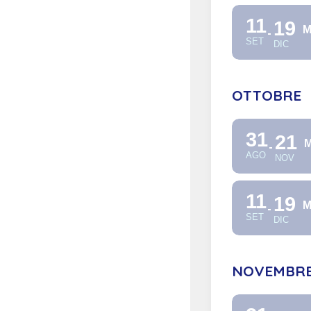
11
19
M
SET
DIC
OTTOBRE
31
21
M
AGO
NOV
11
19
M
SET
DIC
NOVEMBR