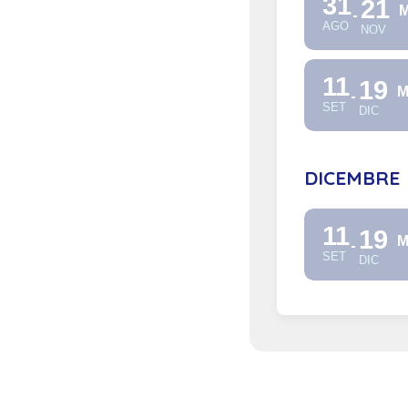
31
21
M
AGO
NOV
11
19
M
SET
DIC
DICEMBRE
11
19
M
SET
DIC