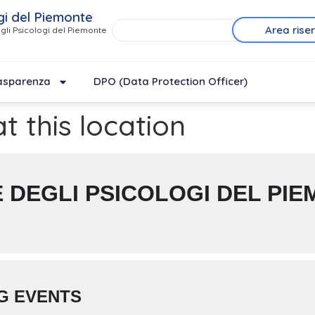
gi del Piemonte
Area rise
gli Psicologi del Piemonte
asparenza
DPO (Data Protection Officer)
t this location
 DEGLI PSICOLOGI DEL PI
G EVENTS