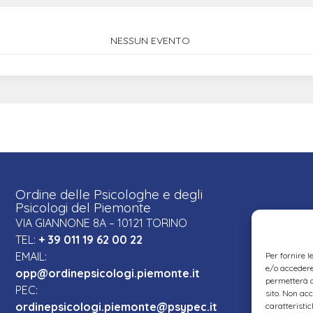
NESSUN EVENTO
Ordine delle Psicologhe e degli
Psicologi del Piemonte
VIA GIANNONE 8A – 10121 TORINO
TEL:
+ 39 011 19 62 00 22
EMAIL:
Per fornire 
e/o accedere 
opp@ordinepsicologi.piemonte.it
permetterà d
PEC:
sito. Non ac
ordinepsicologi.piemonte@psypec.it
caratteristic