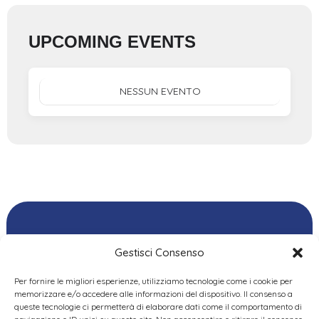
UPCOMING EVENTS
NESSUN EVENTO
Gestisci Consenso
Per fornire le migliori esperienze, utilizziamo tecnologie come i cookie per
Ordine delle
memorizzare e/o accedere alle informazioni del dispositivo. Il consenso a
Psicologhe e degli
queste tecnologie ci permetterà di elaborare dati come il comportamento di
Privacy Policy
|
Cookie
Psicologi del Piemonte