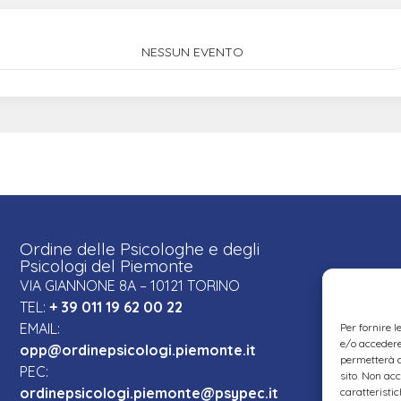
NESSUN EVENTO
Ordine delle Psicologhe e degli
Psicologi del Piemonte
VIA GIANNONE 8A – 10121 TORINO
TEL:
+ 39 011 19 62 00 22
EMAIL:
Per fornire 
e/o accedere 
opp@ordinepsicologi.piemonte.it
permetterà d
PEC:
sito. Non ac
ordinepsicologi.piemonte@psypec.it
caratteristic