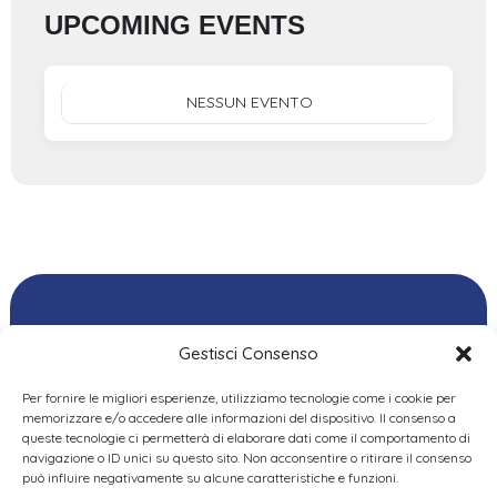
UPCOMING EVENTS
NESSUN EVENTO
Gestisci Consenso
Per fornire le migliori esperienze, utilizziamo tecnologie come i cookie per
Ordine delle
memorizzare e/o accedere alle informazioni del dispositivo. Il consenso a
Psicologhe e degli
queste tecnologie ci permetterà di elaborare dati come il comportamento di
Privacy Policy
|
Cookie
Psicologi del Piemonte
navigazione o ID unici su questo sito. Non acconsentire o ritirare il consenso
Policy
|
Dichiarazione
VIA GIANNONE 8A – 10121
può influire negativamente su alcune caratteristiche e funzioni.