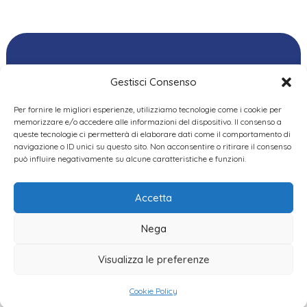
Gestisci Consenso
Per fornire le migliori esperienze, utilizziamo tecnologie come i cookie per
Ordine delle
memorizzare e/o accedere alle informazioni del dispositivo. Il consenso a
Psicologhe e degli
queste tecnologie ci permetterà di elaborare dati come il comportamento di
Privacy Policy
|
Cookie
Psicologi del Piemonte
navigazione o ID unici su questo sito. Non acconsentire o ritirare il consenso
Policy
|
Dichiarazione
VIA GIANNONE 8A – 10121
può influire negativamente su alcune caratteristiche e funzioni.
accessibilità
|
Feedback
TORINO
TEL:
+ 39 011 19 62 00 22
Accetta
EMAIL:
opp@ordinepsicologi.piemon
Nega
PEC:
ordinepsicologi.piemonte@p
Visualizza le preferenze
Cookie Policy