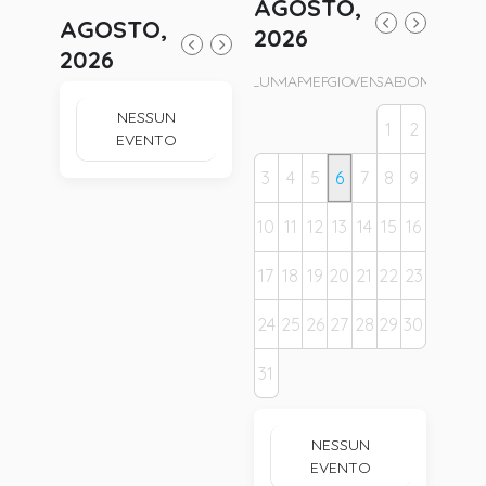
AGOSTO,
AGOSTO,
2026
2026
LUN
MAR
MER
GIO
VEN
SAB
DOM
NESSUN
1
2
EVENTO
3
4
5
6
7
8
9
10
11
12
13
14
15
16
17
18
19
20
21
22
23
24
25
26
27
28
29
30
31
NESSUN
EVENTO