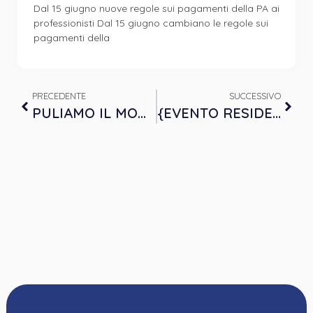
Dal 15 giugno nuove regole sui pagamenti della PA ai
professionisti Dal 15 giugno cambiano le regole sui
pagamenti della
PRECEDENTE
SUCCESSIVO
PULIAMO IL MONDO – Domenica 22 settembre ore 14.30, Sermig/Giardino Pellegrino Aurora (Torino)
{EVENTO RESIDENZIALE} 8 CREDITI ECM – “I disturbi psicosomatici”