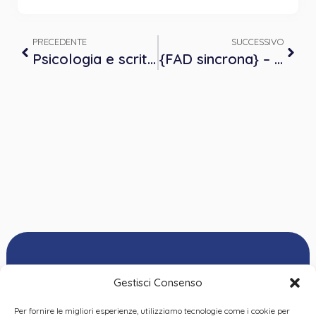
PRECEDENTE
SUCCESSIVO
Psicologia e scrittura: La capacità di riflettere sulle narrazioni
{FAD sincrona} – L’arte di guardare lontano: tendenze e scenari futuri
Gestisci Consenso
Per fornire le migliori esperienze, utilizziamo tecnologie come i cookie per