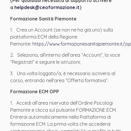
(
Per qualsiasi necessità di supporto scrivere
a
helpdesk@ceoformazione.it
)
Formazione Sanità Piemonte
1. Crea un Account (se non ne ha già uno) sulla
piattaforma ECM della Regione
Piemonte:
https://www.formazionesanitapiemonte.it/jsp
2. Seleziona, all’interno dell’area “Account”, la voce
“Registrati” e seguire le istruzioni;
3. Una volta loggato/a, è necessario iscriversi al
corso, entrando nell’area “Offerta formativa”.
Formazione ECM OPP
1. Accedi all’area riservata dell’Ordine Psicologi
Piemonte e clicca sul pulsante FORMAZIONE ECM.
Entrerai automaticamente nella Piattaforma di
formazione ECM. La prima volta che accederai
sarà necessario che tu completi il tuo profilo in tutti