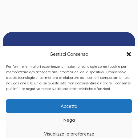
Gestisci Consenso
Per fornire le migliori esperienze, utilizziamo tecnologie come i cookie per
Ordine delle
memorizzare e/o accedere alle informazioni del dispositivo. Il consenso a
Psicologhe e degli
queste tecnologie ci permetterà di elaborare dati come il comportamento di
Privacy Policy
|
Cookie
Psicologi del Piemonte
navigazione o ID unici su questo sito. Non acconsentire o ritirare il consenso
Policy
|
Dichiarazione
VIA GIANNONE 8A – 10121
può influire negativamente su alcune caratteristiche e funzioni.
accessibilità
|
Feedback
TORINO
TEL:
+ 39 011 19 62 00 22
Accetta
EMAIL:
opp@ordinepsicologi.piemon
Nega
PEC:
ordinepsicologi.piemonte@p
Visualizza le preferenze