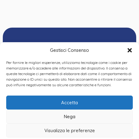
Gestisci Consenso
Per fornire le migliori esperienze, utilizziamo tecnologie come i cookie per
Ordine delle
memorizzare e/o accedere alle informazioni del dispositivo. Il consenso a
Psicologhe e degli
queste tecnologie ci permetterà di elaborare dati come il comportamento di
Privacy Policy
|
Cookie
Psicologi del Piemonte
navigazione o ID unici su questo sito. Non acconsentire o ritirare il consenso
Policy
|
Dichiarazione
VIA GIANNONE 8A – 10121
può influire negativamente su alcune caratteristiche e funzioni.
accessibilità
|
Feedback
TORINO
TEL:
+ 39 011 19 62 00 22
Accetta
EMAIL:
opp@ordinepsicologi.piemon
Nega
PEC:
ordinepsicologi.piemonte@p
Visualizza le preferenze