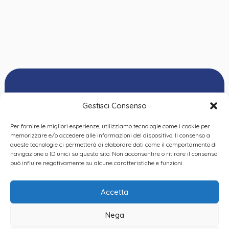
Gestisci Consenso
Per fornire le migliori esperienze, utilizziamo tecnologie come i cookie per
Ordine delle
memorizzare e/o accedere alle informazioni del dispositivo. Il consenso a
Psicologhe e degli
queste tecnologie ci permetterà di elaborare dati come il comportamento di
Privacy Policy
|
Cookie
Psicologi del Piemonte
navigazione o ID unici su questo sito. Non acconsentire o ritirare il consenso
Policy
|
Dichiarazione
VIA GIANNONE 8A – 10121
può influire negativamente su alcune caratteristiche e funzioni.
accessibilità
|
Feedback
TORINO
TEL:
+ 39 011 19 62 00 22
Accetta
EMAIL:
opp@ordinepsicologi.piemon
Nega
PEC: