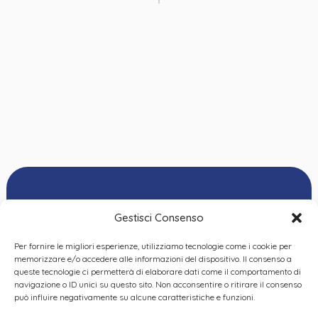
Gestisci Consenso
Per fornire le migliori esperienze, utilizziamo tecnologie come i cookie per
Ordine delle
memorizzare e/o accedere alle informazioni del dispositivo. Il consenso a
Psicologhe e degli
queste tecnologie ci permetterà di elaborare dati come il comportamento di
Privacy Policy
|
Cookie
Psicologi del Piemonte
navigazione o ID unici su questo sito. Non acconsentire o ritirare il consenso
Policy
|
Dichiarazione
VIA GIANNONE 8A – 10121
può influire negativamente su alcune caratteristiche e funzioni.
accessibilità
|
Feedback
TORINO