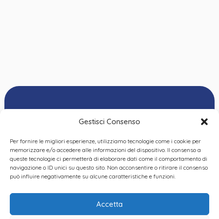
Gestisci Consenso
Per fornire le migliori esperienze, utilizziamo tecnologie come i cookie per
Ordine delle
memorizzare e/o accedere alle informazioni del dispositivo. Il consenso a
Psicologhe e degli
queste tecnologie ci permetterà di elaborare dati come il comportamento di
Privacy Policy
|
Cookie
Psicologi del Piemonte
navigazione o ID unici su questo sito. Non acconsentire o ritirare il consenso
Policy
|
Dichiarazione
VIA GIANNONE 8A – 10121
può influire negativamente su alcune caratteristiche e funzioni.
accessibilità
|
Feedback
TORINO
TEL:
+ 39 011 19 62 00 22
Accetta
EMAIL: