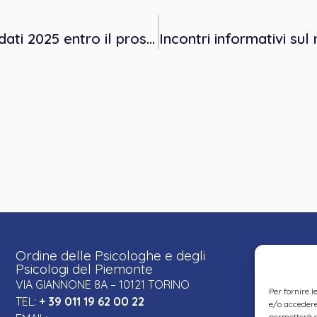
Sistema Tessera Sanitaria – Invio dei dati 2025 entro il prossimo 2 febbraio
Ordine delle Psicologhe e degli
Psicologi del Piemonte
VIA GIANNONE 8A – 10121 TORINO
Per fornire 
TEL:
+ 39 011 19 62 00 22
e/o accedere 
permetterà d