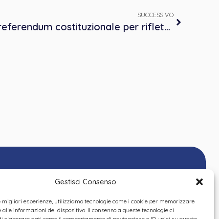
SUCCESSIVO
Incontri informativi sul referendum costituzionale per riflettere e capire insieme la Riforma della Giustizia
Gestisci Consenso
le migliori esperienze, utilizziamo tecnologie come i cookie per memorizzare
alle informazioni del dispositivo. Il consenso a queste tecnologie ci
i elaborare dati come il comportamento di navigazione o ID unici su questo