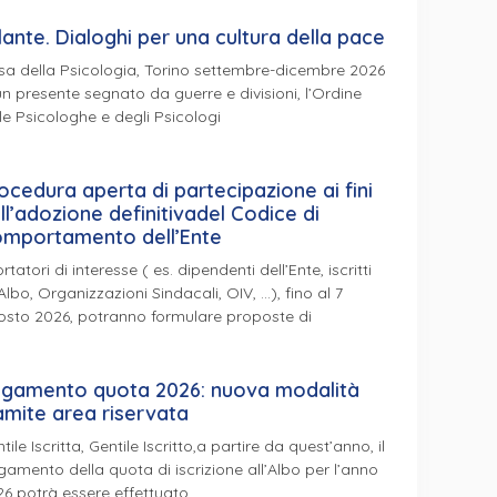
lante. Dialoghi per una cultura della pace
a della Psicologia, Torino settembre-dicembre 2026
un presente segnato da guerre e divisioni, l’Ordine
le Psicologhe e degli Psicologi
ocedura aperta di partecipazione ai fini
ll’adozione definitivadel Codice di
mportamento dell’Ente
ortatori di interesse ( es. dipendenti dell’Ente, iscritti
’Albo, Organizzazioni Sindacali, OIV, …), fino al 7
osto 2026, potranno formulare proposte di
gamento quota 2026: nuova modalità
amite area riservata
tile Iscritta, Gentile Iscritto,a partire da quest’anno, il
amento della quota di iscrizione all’Albo per l’anno
6 potrà essere effettuato