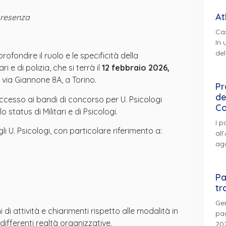
At
presenza
Cas
In 
del
fondire il ruolo e le specificità della
i e di polizia, che si terrà il
12 febbraio 2026,
n via Giannone 8A, a Torino.
Pr
de
 accesso ai bandi di concorso per U. Psicologi
Co
o status di Militari e di Psicologi.
I p
gli U. Psicologi, con particolare riferimento a:
all
ag
Pa
tr
Gen
di attività e chiarimenti rispetto alle modalità in
pag
 differenti realtà organizzative.
202