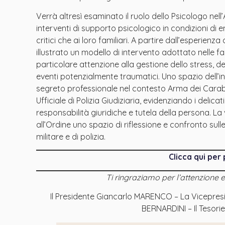
Verrà altresì esaminato il ruolo dello Psicologo nell
interventi di supporto psicologico in condizioni di eme
critici che ai loro familiari. A partire dall’esperienz
illustrato un modello di intervento adottato nelle f
particolare attenzione alla gestione dello stress, 
eventi potenzialmente traumatici. Uno spazio dell’i
segreto professionale nel contesto Arma dei Carabini
Ufficiale di Polizia Giudiziaria, evidenziando i delicat
responsabilità giuridiche e tutela della persona. La vo
all’Ordine uno spazio di riflessione e confronto sull
militare e di polizia.
Clicca qui per
Ti ringraziamo per l’attenzione e T
Il Presidente Giancarlo MARENCO – La Vicepres
BERNARDINI – Il Tesor