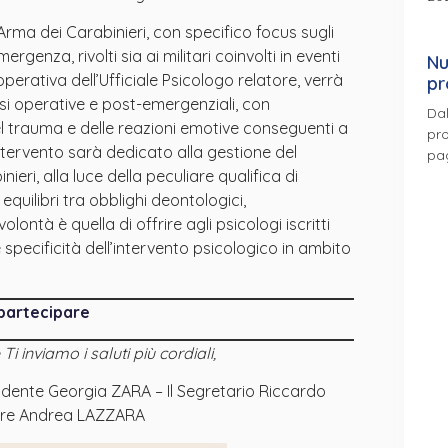
’Arma dei Carabinieri, con specifico focus sugli
rgenza, rivolti sia ai militari coinvolti in eventi
Nu
a operativa dell’Ufficiale Psicologo relatore, verrà
pr
asi operative e post-emergenziali, con
Dal
del trauma e delle reazioni emotive conseguenti a
pro
ntervento sarà dedicato alla gestione del
pa
eri, alla luce della peculiare qualifica di
i equilibri tra obblighi deontologici,
lontà è quella di offrire agli psicologi iscritti
e specificità dell’intervento psicologico in ambito
 partecipare
i inviamo i saluti più cordiali,
idente Georgia ZARA – Il Segretario Riccardo
iere Andrea LAZZARA