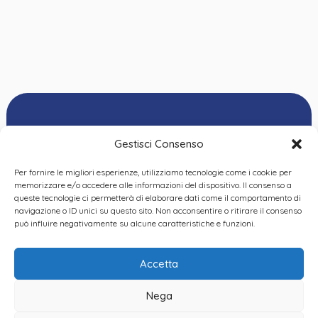
Gestisci Consenso
Per fornire le migliori esperienze, utilizziamo tecnologie come i cookie per
Ordine delle
memorizzare e/o accedere alle informazioni del dispositivo. Il consenso a
Psicologhe e degli
queste tecnologie ci permetterà di elaborare dati come il comportamento di
Privacy Policy
|
Cookie
Psicologi del Piemonte
navigazione o ID unici su questo sito. Non acconsentire o ritirare il consenso
Policy
|
Dichiarazione
VIA GIANNONE 8A – 10121
può influire negativamente su alcune caratteristiche e funzioni.
accessibilità
|
Feedback
TORINO
TEL:
+ 39 011 19 62 00 22
Accetta
EMAIL:
opp@ordinepsicologi.piemon
Nega
PEC: