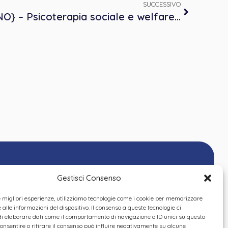
SUCCESSIVO
{Evento FAD ASINCRONO} – Psicoterapia sociale e welfare partecipativo – 6 crediti ECM
Gestisci Consenso
le migliori esperienze, utilizziamo tecnologie come i cookie per memorizzare
alle informazioni del dispositivo. Il consenso a queste tecnologie ci
i elaborare dati come il comportamento di navigazione o ID unici su questo
consentire o ritirare il consenso può influire negativamente su alcune