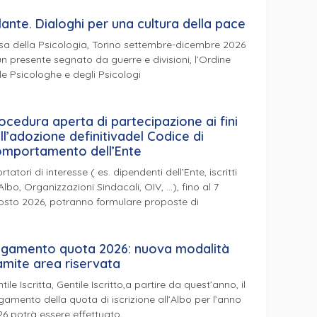
lante. Dialoghi per una cultura della pace
a della Psicologia, Torino settembre-dicembre 2026
un presente segnato da guerre e divisioni, l’Ordine
le Psicologhe e degli Psicologi
ocedura aperta di partecipazione ai fini
ll’adozione definitivadel Codice di
mportamento dell’Ente
ortatori di interesse ( es. dipendenti dell’Ente, iscritti
’Albo, Organizzazioni Sindacali, OIV, …), fino al 7
osto 2026, potranno formulare proposte di
gamento quota 2026: nuova modalità
amite area riservata
tile Iscritta, Gentile Iscritto,a partire da quest’anno, il
amento della quota di iscrizione all’Albo per l’anno
6 potrà essere effettuato