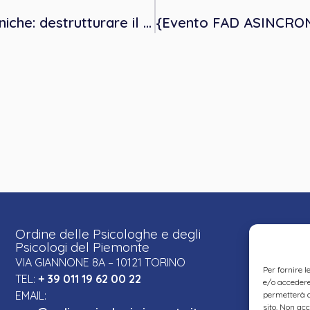
Famiglie omogenitoriali e pratiche cliniche: destrutturare il linguaggio per ripensare la famiglia
Ordine delle Psicologhe e degli
Psicologi del Piemonte
VIA GIANNONE 8A – 10121 TORINO
Per fornire 
TEL:
+ 39 011 19 62 00 22
e/o accedere 
EMAIL:
permetterà d
sito. Non ac