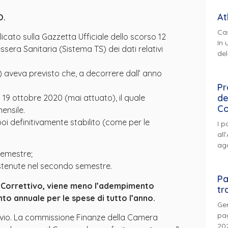
At
O.
Cas
icato sulla Gazzetta Ufficiale dello scorso 12
In 
ssera Sanitaria (Sistema TS) dei dati relativi
del
) aveva previsto che, a decorrere dall’ anno
Pr
de
19 ottobre 2020 (mai attuato), il quale
Co
ensile.
i definitivamente stabilito (come per le
I p
all
ag
semestre;
ostenute nel secondo semestre.
Pa
o Correttivo, viene meno l’adempimento
tr
o annuale per le spese di tutto l’anno.
Gen
pag
invio. La commissione Finanze della Camera
202