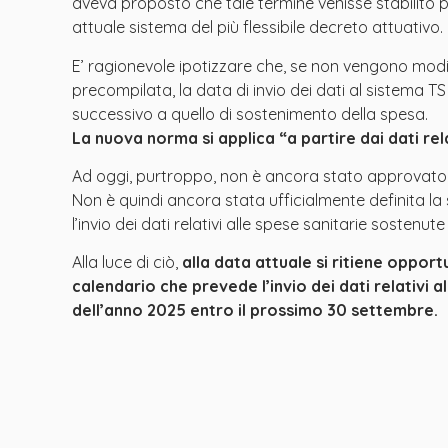
aveva proposto che tale termine venisse stabilito p
attuale sistema del più flessibile decreto attuativo.
E’ ragionevole ipotizzare che, se non vengono modi
precompilata, la data di invio dei dati al sistema TS
successivo a quello di sostenimento della spesa.
La nuova norma si applica “a partire dai dati rel
Ad oggi, purtroppo, non è ancora stato approvato il
Non è quindi ancora stata ufficialmente definita l
l’invio dei dati relativi alle spese sanitarie sostenut
Alla luce di ciò,
alla data attuale si ritiene oppor
calendario che prevede l’invio dei dati relativi
dell’anno 2025 entro il prossimo 30 settembre.