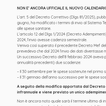
NON E’ ANCORA UFFICIALE IL NUOVO CALENDARI
L’art. 5 del Decreto Correttivo (Dlgs 81/2025), pubbl
giugno, ha modificato i termini di invio al Sistema Te
alle spese sanitarie.
L’articolo 12 del Dlgs 1/2024 (Decreto Adempimenti
2024, l’invio avesse cadenza semestrale.
Veniva così superato il precedente Decreto Mef del 
prevedeva che dal 2024 l’invio dei dati diventasse m
Un successivo Decreto dell’8 febbraio 2024 aveva po
annualità precedenti) due scadenze:
– Il 30 settembre per le spese sostenute nel primo 
– Il 31 gennaio dell’anno successivo per le spese s
A seguito della modifica apportata dal Decret
infrannuale e viene previsto un unico adempiment
Non è ancora noto quale sarà il termine ultimo di 