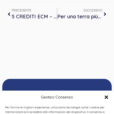
PRECEDENTE
SUCCESSIVO
5 CREDITI ECM – LO PSICOLOGO DELLE CURE PRIMARIE: LE PAROLE DELL’ESPERIENZA PRATICA – 11 aprile
Per una terra più sensibilmente umana e per il nostro pianeta più sensibilmente sostenuto. Buona Pasqua da OPP
Gestisci Consenso
Per fornire le migliori esperienze, utilizziamo tecnologie come i cookie per
Ordine delle
memorizzare e/o accedere alle informazioni del dispositivo. Il consenso a