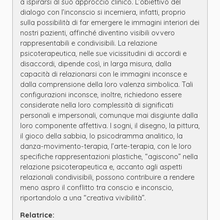
a ispirarsi al suo approccio clinico. L’obiettivo del
dialogo con l’inconscio si incerniera, infatti, proprio
sulla possibilità di far emergere le immagini interiori dei
nostri pazienti, affinché diventino visibili ovvero
rappresentabili e condivisibili. La relazione
psicoterapeutica, nelle sue vicissitudini di accordi e
disaccordi, dipende così, in larga misura, dalla
capacità di relazionarsi con le immagini inconsce e
dalla comprensione della loro valenza simbolica. Tali
configurazioni inconsce, inoltre, richiedono essere
considerate nella loro complessità di significati
personali e impersonali, comunque mai disgiunte dalla
loro componente affettiva. I sogni, il disegno, la pittura,
il gioco della sabbia, lo psicodramma analitico, la
danza-movimento-terapia, l’arte-terapia, con le loro
specifiche rappresentazioni plastiche, “agiscono” nella
relazione psicoterapeutica e, accanto agli aspetti
relazionali condivisibili, possono contribuire a rendere
meno aspro il conflitto tra conscio e inconscio,
riportandolo a una “creativa vivibilità”.
Relatrice: