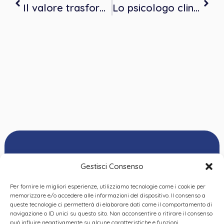
Il valore trasformativo dell’unicità. Sfide e possibilità nel lavoro psicologico
Lo psicologo clinico in ambito oncologico: percorsi tra morte, pensiero e creatività
Gestisci Consenso
Per fornire le migliori esperienze, utilizziamo tecnologie come i cookie per
Ordine delle
memorizzare e/o accedere alle informazioni del dispositivo. Il consenso a
Psicologhe e degli
queste tecnologie ci permetterà di elaborare dati come il comportamento di
Privacy Policy
|
Cookie
Psicologi del Piemonte
navigazione o ID unici su questo sito. Non acconsentire o ritirare il consenso
Policy
|
Dichiarazione
VIA GIANNONE 8A – 10121
può influire negativamente su alcune caratteristiche e funzioni.