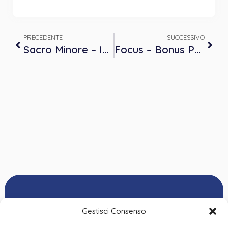
PRECEDENTE
SUCCESSIVO
Sacro Minore – Incontro con Franco Arminio, scrittore, fotografo e regista – Usseaux (TO), sabato 27 Maggio 2023
Focus – Bonus Psicologo, istanze da completare entro il prossimo 20 giugno
Gestisci Consenso