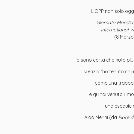
L’OPP non solo ogg
Giornata Mondia
International
(8 Marzo
Io sono certa che nulla più
il silenzio l’ho tenuto ch
come una trappola
è quindi venuto il 
una esequie 
Alda Merini (da
Fiore d