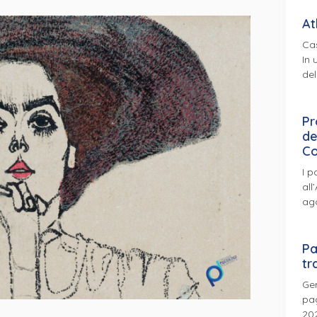
At
Cas
In 
del
Pr
de
Co
I p
all
ag
Pa
tr
Gen
pag
202