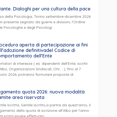
lante. Dialoghi per una cultura della pace
a della Psicologia, Torino settembre-dicembre 2026
un presente segnato da guerre e divisioni, l’Ordine
le Psicologhe e degli Psicologi
ocedura aperta di partecipazione ai fini
ll’adozione definitivadel Codice di
mportamento dell’Ente
ortatori di interesse ( es. dipendenti dell’Ente, iscritti
’Albo, Organizzazioni Sindacali, OIV, …), fino al 7
osto 2026, potranno formulare proposte di
gamento quota 2026: nuova modalità
amite area riservata
tile Iscritta, Gentile Iscritto,a partire da quest’anno, il
amento della quota di iscrizione all’Albo per l’anno
6 potrà essere effettuato