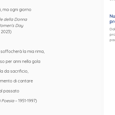
i, ma ogni giorno
Nu
le della Donna
pr
 Women’s Day
Dal
 2023)
pro
pa
 soffocherà la mia rima,
iuso per anni nella gola
 da sacrificio,
momento di cantare
al passato
i Poesia
– 1951-1997)