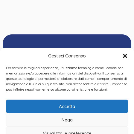
Gestisci Consenso
Per fornire le migliori esperienze, utilizziamo tecnologie come i cookie per
Ordine delle
memorizzare e/o accedere alle informazioni del dispositivo. Il consenso a
Psicologhe e degli
queste tecnologie ci permetterà di elaborare dati come il comportamento di
Privacy Policy
|
Cookie
Psicologi del Piemonte
navigazione o ID unici su questo sito. Non acconsentire o ritirare il consenso
Policy
|
Dichiarazione
VIA GIANNONE 8A – 10121
può influire negativamente su alcune caratteristiche e funzioni.
accessibilità
|
Feedback
TORINO
TEL:
+ 39 011 19 62 00 22
Accetta
EMAIL:
opp@ordinepsicologi.piemon
Nega
PEC:
ordinepsicologi.piemonte@p
Visualizza le preferenze