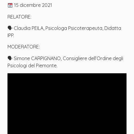
15 dicembre 2021
RELATORE:
🗣 Claudia PEILA, Psicologa Psicoterapeuta, Didatta
IPP.
MODERATORE:
🗣 Simone CARPIGNANO, Consigliere dell’Ordine degli
Psicologi del Piemonte.