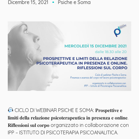
Dicembre 15, 2021
Psiche e Soma
CICLO DI WEBINAR PSICHE E SOMA: 𝐏𝐫𝐨𝐬𝐩𝐞𝐭𝐭𝐢𝐯𝐞 𝐞
𝐥𝐢𝐦𝐢𝐭𝐢 𝐝𝐞𝐥𝐥𝐚 𝐫𝐞𝐥𝐚𝐳𝐢𝐨𝐧𝐞 𝐩𝐬𝐢𝐜𝐨𝐭𝐞𝐫𝐚𝐩𝐞𝐮𝐭𝐢𝐜𝐚 𝐢𝐧 𝐩𝐫𝐞𝐬𝐞𝐧𝐳𝐚 𝐞 𝐨𝐧𝐥𝐢𝐧𝐞.
𝐑𝐢𝐟𝐥𝐞𝐬𝐬𝐢𝐨𝐧𝐢 𝐬𝐮𝐥 𝐜𝐨𝐫𝐩𝐨 organizzato in collaborazione con
IPP – ISTITUTO DI PSICOTERAPIA PSICOANALITICA.