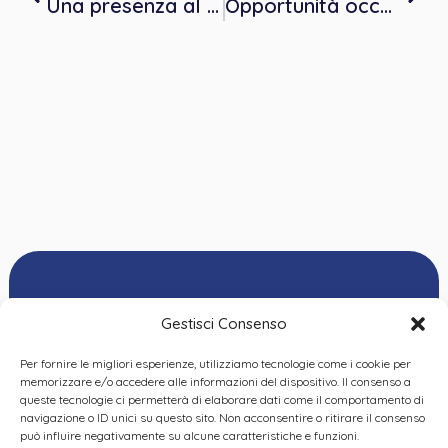
Una presenza al di là delle parole
Opportunità occupazionale nell’ambito internazionale
Gestisci Consenso
Per fornire le migliori esperienze, utilizziamo tecnologie come i cookie per
Ordine delle
memorizzare e/o accedere alle informazioni del dispositivo. Il consenso a
Psicologhe e degli
queste tecnologie ci permetterà di elaborare dati come il comportamento di
Privacy Policy
|
Cookie
Psicologi del Piemonte
navigazione o ID unici su questo sito. Non acconsentire o ritirare il consenso
Policy
|
Dichiarazione
VIA GIANNONE 8A – 10121
può influire negativamente su alcune caratteristiche e funzioni.