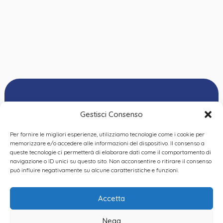
Gestisci Consenso
Per fornire le migliori esperienze, utilizziamo tecnologie come i cookie per
Ordine delle
memorizzare e/o accedere alle informazioni del dispositivo. Il consenso a
Psicologhe e degli
queste tecnologie ci permetterà di elaborare dati come il comportamento di
Privacy Policy
|
Cookie
Psicologi del Piemonte
navigazione o ID unici su questo sito. Non acconsentire o ritirare il consenso
Policy
|
Dichiarazione
VIA GIANNONE 8A – 10121
può influire negativamente su alcune caratteristiche e funzioni.
accessibilità
|
Feedback
TORINO
TEL:
+ 39 011 19 62 00 22
Accetta
EMAIL:
opp@ordinepsicologi.piemon
Nega