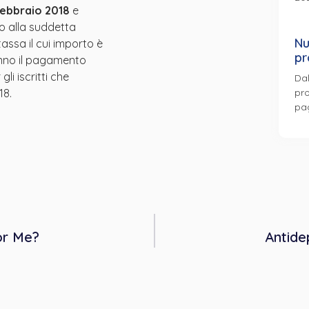
 febbraio 2018
e
o alla suddetta
Nu
ssa il cui importo è
pr
ranno il pagamento
li iscritti che
Dal
pro
18.
pa
or Me?
Antide