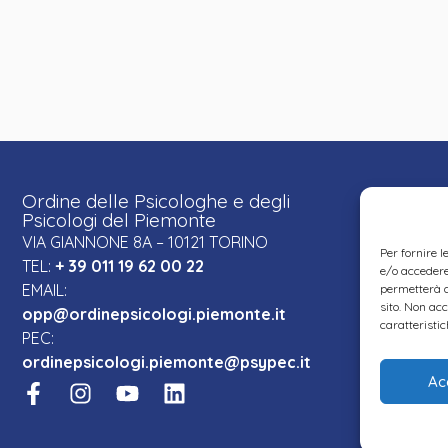
Ordine delle Psicologhe e degli
Psicologi del Piemonte
VIA GIANNONE 8A – 10121 TORINO
Per fornire 
TEL:
+ 39 011 19 62 00 22
e/o accedere 
EMAIL:
permetterà d
sito. Non ac
opp@ordinepsicologi.piemonte.it
caratteristic
PEC:
ordinepsicologi.piemonte@psypec.it
Ac