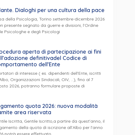
lante. Dialoghi per una cultura della pace
a della Psicologia, Torino settembre-dicembre 2026
un presente segnato da guerre e divisioni, l’Ordine
le Psicologhe e degli Psicologi
ocedura aperta di partecipazione ai fini
ll’adozione definitivadel Codice di
mportamento dell’Ente
ortatori di interesse ( es. dipendenti dell’Ente, iscritti
’Albo, Organizzazioni Sindacali, OIV, …), fino al 7
osto 2026, potranno formulare proposte di
gamento quota 2026: nuova modalità
amite area riservata
tile Iscritta, Gentile Iscritto,a partire da quest’anno, il
amento della quota di iscrizione all’Albo per l’anno
6 potrà essere effettuato