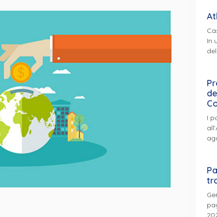
At
Cas
In 
del
Pr
de
Co
I p
all
ag
Pa
tr
Gen
pag
202