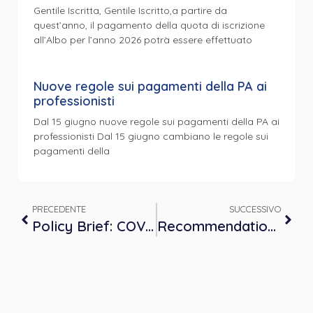
Gentile Iscritta, Gentile Iscritto,a partire da
quest’anno, il pagamento della quota di iscrizione
all’Albo per l’anno 2026 potrà essere effettuato
Nuove regole sui pagamenti della PA ai
professionisti
Dal 15 giugno nuove regole sui pagamenti della PA ai
professionisti Dal 15 giugno cambiano le regole sui
pagamenti della
PRECEDENTE
SUCCESSIVO
Policy Brief: COVID-19 and the Need for Action on Mental Health
Recommendations for Health Protection of People with Disabilities during Outbreaks: Lessons Learned from the 2019 Novel Coronavirus