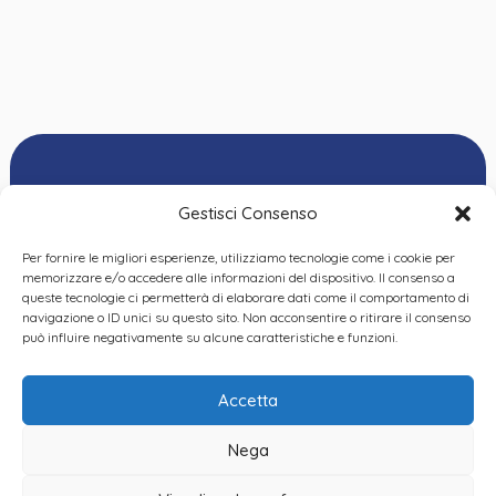
Gestisci Consenso
Per fornire le migliori esperienze, utilizziamo tecnologie come i cookie per
Ordine delle
memorizzare e/o accedere alle informazioni del dispositivo. Il consenso a
Psicologhe e degli
queste tecnologie ci permetterà di elaborare dati come il comportamento di
Privacy Policy
|
Cookie
Psicologi del Piemonte
navigazione o ID unici su questo sito. Non acconsentire o ritirare il consenso
Policy
|
Dichiarazione
VIA GIANNONE 8A – 10121
può influire negativamente su alcune caratteristiche e funzioni.
accessibilità
|
Feedback
TORINO
TEL:
+ 39 011 19 62 00 22
Accetta
EMAIL:
opp@ordinepsicologi.piemon
Nega
PEC: