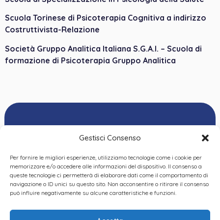
Scuola Torinese di Psicoterapia Cognitiva a indirizzo
Costruttivista-Relazione
Società Gruppo Analitica Italiana S.G.A.I. – Scuola di
formazione di Psicoterapia Gruppo Analitica
Gestisci Consenso
Per fornire le migliori esperienze, utilizziamo tecnologie come i cookie per
Ordine delle
memorizzare e/o accedere alle informazioni del dispositivo. Il consenso a
Psicologhe e degli
queste tecnologie ci permetterà di elaborare dati come il comportamento di
Privacy Policy
|
Cookie
Psicologi del Piemonte
navigazione o ID unici su questo sito. Non acconsentire o ritirare il consenso
Policy
|
Dichiarazione
VIA GIANNONE 8A – 10121
può influire negativamente su alcune caratteristiche e funzioni.
accessibilità
|
Feedback
TORINO
TEL:
+ 39 011 19 62 00 22