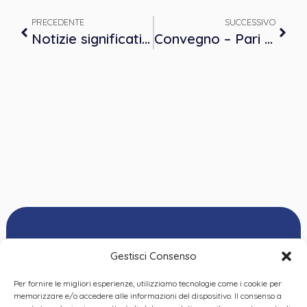
PRECEDENTE
SUCCESSIVO
Notizie significative dal Consiglio Nazionale dell’Ordine degli Psicologi (CNOP)
Convegno – Pari opportunità e giovani nelle libere professioni. Una riflessione condivisa – 6 maggio 2025 ore 16.30
Gestisci Consenso
Per fornire le migliori esperienze, utilizziamo tecnologie come i cookie per
Ordine delle
memorizzare e/o accedere alle informazioni del dispositivo. Il consenso a
Psicologhe e degli