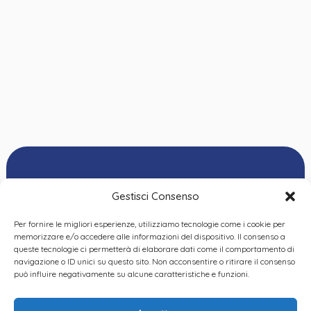
Gestisci Consenso
Per fornire le migliori esperienze, utilizziamo tecnologie come i cookie per
Ordine delle
memorizzare e/o accedere alle informazioni del dispositivo. Il consenso a
Psicologhe e degli
queste tecnologie ci permetterà di elaborare dati come il comportamento di
Privacy Policy
|
Cookie
Psicologi del Piemonte
navigazione o ID unici su questo sito. Non acconsentire o ritirare il consenso
Policy
|
Dichiarazione
VIA GIANNONE 8A – 10121
può influire negativamente su alcune caratteristiche e funzioni.
accessibilità
|
Feedback
TORINO
TEL:
+ 39 011 19 62 00 22