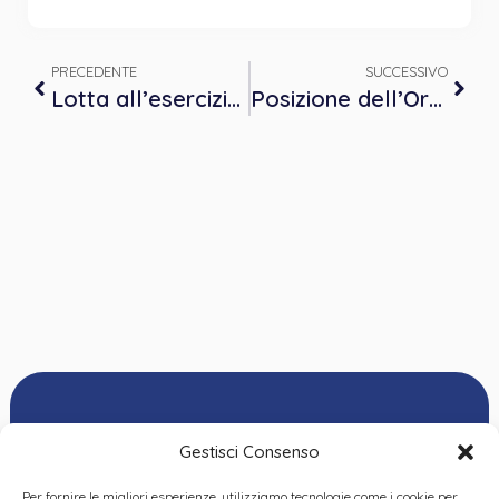
PRECEDENTE
SUCCESSIVO
Lotta all’esercizio abusivo della professione
Posizione dell’Ordine Piemonte sull’obbligo degli ECM per i liberi professionisti
Gestisci Consenso
Per fornire le migliori esperienze, utilizziamo tecnologie come i cookie per